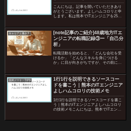
こんにちは。記事を開いていただきあり
がとうございます。よしハムコロリと申
します。私は熊本でITエンジニアを25年
以上行っています。主な役割はプログラ
マーが多いですが、プロジェクトリーダ
ーや管理職の経験も有り、部下や後輩を
[note記事のご紹介]48歳地方ITエ
キャリアと働き方
教育する機会がありま...
ンジニアの転職記録③ー「自己分
析」
転職活動を始めると、「どんな会社を受
けるか」「どんなスキルを身につける
か」に目が向きがちですが、その前に大
切なのが自己分析だと思います。私は48
歳で転職活動を始めましたが、まず最初
に取り組んだのが、自分自身を振り返る
1行1行を説明できるソースコー
技術ノート・TIPS
ことでした。・これまでど...
ドを書こう｜熊本のITエンジニア
よしハムコロリの技術メモ
1行1行を説明できるソースコードを書こ
う｜熊本のITエンジニアよしハムコロリ
の技術メモこんにちは。熊本でITエンジ
ニアをしている、よしハムコロリです。
25年以上ITエンジニアとしてやってき
て、多くのソースコードを書き、レビュ
ーも行ってきまし...