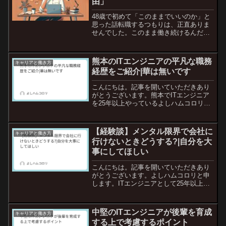
由」
48歳で初めて「このままでいいのか」と
思った話転職するつもりは、正直ありま
せんでした。このまま働き続けるんだろ
うな、と普通に思っていました。でも、
あるときふと気づきます。「このまま
で、本当に大丈夫なのか？」■ 理由①：
熊本のITエンジニアの平凡な職務
キャリアと働き方
給与大きく変わらない年...
経歴をご紹介|華は無いです
こんにちは。記事を開いていただきあり
がとうございます。熊本でITエンジニア
を25年以上やっているよしハムコロリと
申します。実は…今転職を考えていま
す。48歳で、かなり厳しいのは分かって
いるのですが、収入が一向に増えず…。
【経験談】メンタル限界で会社に
キャリアと働き方
転職先が良いとは限り...
行けないときどうする?|自分を大
事にしてほしい
こんにちは。記事を開いていただきあり
がとうございます。よしハムコロリと申
します。ITエンジニアとして25年以上仕
事をしています。実は私は数年前にメン
タルが限界を迎えて、会社に行けなくな
ってしまったことがあります。およそ2週
中堅のITエンジニアが後輩を育成
キャリアと働き方
間くらいの期間では...
する上で考慮するポイント