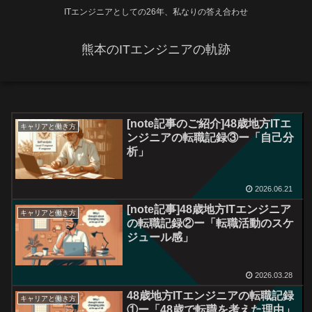
ITエンジニアとしての26年、私なりの答え合わせ
熊本のITエンジニアの軌跡
[note記事のご紹介]48歳地方ITエ
キャリアと働き方
ンジニアの転職記録③ー「自己分
析」
2026.06.21
[note記事]48歳地方ITエンジニア
キャリアと働き方
の転職記録②ー「転職活動のスケ
ジュール感」
2026.03.28
48歳地方ITエンジニアの転職記録
キャリアと働き方
①ー「48歳で転職を考えた理由」