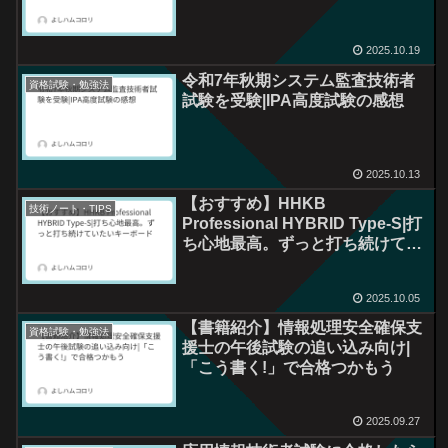
2025.10.19
令和7年秋期システム監査技術者
資格試験・勉強法
試験を受験|IPA高度試験の感想
2025.10.13
【おすすめ】HHKB
技術ノート・TIPS
Professional HYBRID Type-S|打
ち心地最高。ずっと打ち続けてい
たいキーボード
2025.10.05
【書籍紹介】情報処理安全確保支
資格試験・勉強法
援士の午後試験の追い込み向け|
「こう書く!」で合格つかもう
2025.09.27