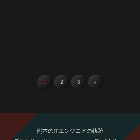
次
1
2
3
へ
熊本のITエンジニアの軌跡