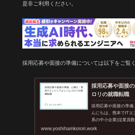
是非ご利用ください。
採用応募や面接の準備については以下をご覧
採用応募や面接の
ロリの就職転職
採用応募や面接の準備
んにちは。熊本でIT
系の中小企業(従業員数
のですが、採...
www.yoshihamkorori.work