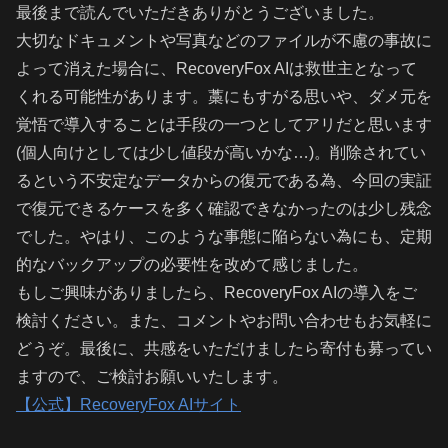
最後まで読んでいただきありがとうございました。
大切なドキュメントや写真などのファイルが不慮の事故に
よって消えた場合に、RecoveryFox AIは救世主となって
くれる可能性があります。藁にもすがる思いや、ダメ元を
覚悟で導入することは手段の一つとしてアリだと思います
(個人向けとしては少し値段が高いかな…)。削除されてい
るという不安定なデータからの復元である為、今回の実証
で復元できるケースを多く確認できなかったのは少し残念
でした。やはり、このような事態に陥らない為にも、定期
的なバックアップの必要性を改めて感じました。
もしご興味がありましたら、RecoveryFox AIの導入をご
検討ください。また、コメントやお問い合わせもお気軽に
どうぞ。最後に、共感をいただけましたら寄付も募ってい
ますので、ご検討お願いいたします。
【公式】RecoveryFox AIサイト