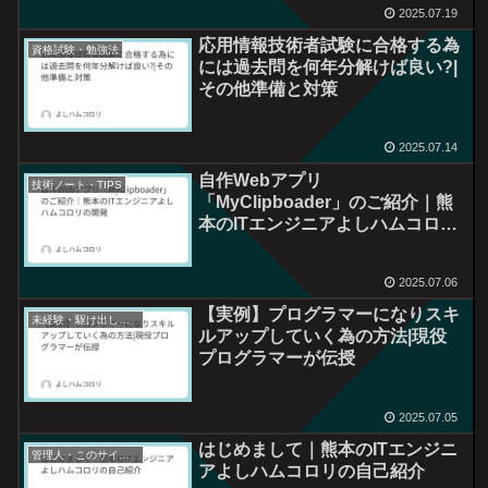
2025.07.19
応用情報技術者試験に合格する為
資格試験・勉強法
には過去問を何年分解けば良い?|
その他準備と対策
2025.07.14
自作Webアプリ
技術ノート・TIPS
「MyClipboader」のご紹介｜熊
本のITエンジニアよしハムコロリ
の開発
2025.07.06
【実例】プログラマーになりスキ
未経験・駆け出し向け
ルアップしていく為の方法|現役
プログラマーが伝授
2025.07.05
はじめまして｜熊本のITエンジニ
管理人・このサイトについて
アよしハムコロリの自己紹介